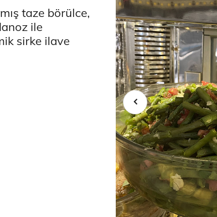
nmış taze börülce,
anoz ile
ik sirke ilave