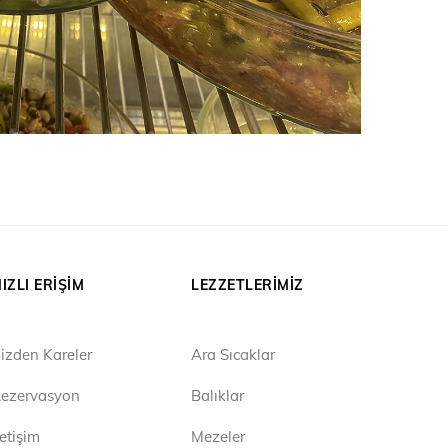
IZLI ERIŞIM
LEZZETLERIMIZ
izden Kareler
Ara Sıcaklar
ezervasyon
Balıklar
letişim
Mezeler