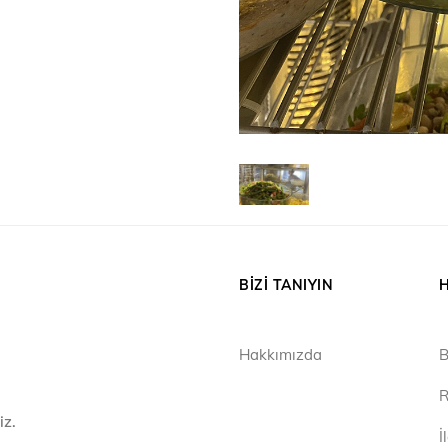
BIZI TANIYIN
H
Hakkımızda
B
R
iz.
İ