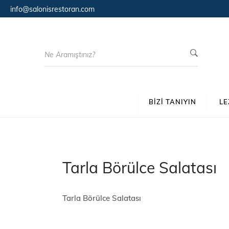
info@salonisrestoran.com
Search
for:
BIZI TANIYIN
LE
Tarla Börülce Salatası
Tarla Börülce Salatası