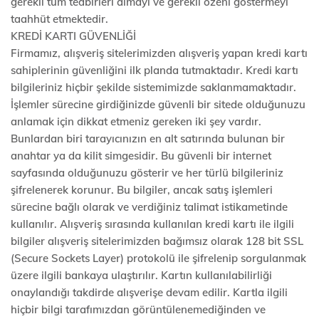
gerekli tüm tedbirleri almayı ve gerekli özeni göstermeyi
taahhüt etmektedir.
KREDİ KARTI GÜVENLİĞİ
Firmamız, alışveriş sitelerimizden alışveriş yapan kredi kartı
sahiplerinin güvenliğini ilk planda tutmaktadır. Kredi kartı
bilgileriniz hiçbir şekilde sistemimizde saklanmamaktadır.
İşlemler sürecine girdiğinizde güvenli bir sitede olduğunuzu
anlamak için dikkat etmeniz gereken iki şey vardır.
Bunlardan biri tarayıcınızın en alt satırında bulunan bir
anahtar ya da kilit simgesidir. Bu güvenli bir internet
sayfasında olduğunuzu gösterir ve her türlü bilgileriniz
şifrelenerek korunur. Bu bilgiler, ancak satış işlemleri
sürecine bağlı olarak ve verdiğiniz talimat istikametinde
kullanılır. Alışveriş sırasında kullanılan kredi kartı ile ilgili
bilgiler alışveriş sitelerimizden bağımsız olarak 128 bit SSL
(Secure Sockets Layer) protokolü ile şifrelenip sorgulanmak
üzere ilgili bankaya ulaştırılır. Kartın kullanılabilirliği
onaylandığı takdirde alışverişe devam edilir. Kartla ilgili
hiçbir bilgi tarafımızdan görüntülenemediğinden ve