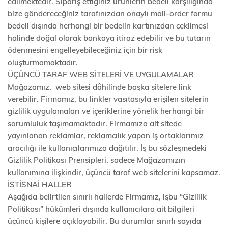
edilmektedir. Sipariş ettiğiniz ürünlerin bedeli karşılığında
bize göndereceğiniz tarafınızdan onaylı mail-order formu
bedeli dışında herhangi bir bedelin kartınızdan çekilmesi
halinde doğal olarak bankaya itiraz edebilir ve bu tutarın
ödenmesini engelleyebileceğiniz için bir risk
oluşturmamaktadır.
ÜÇÜNCÜ TARAF WEB SİTELERİ VE UYGULAMALAR
Mağazamız, web sitesi dâhilinde başka sitelere link
verebilir. Firmamız, bu linkler vasıtasıyla erişilen sitelerin
gizlilik uygulamaları ve içeriklerine yönelik herhangi bir
sorumluluk taşımamaktadır. Firmamıza ait sitede
yayınlanan reklamlar, reklamcılık yapan iş ortaklarımız
aracılığı ile kullanıcılarımıza dağıtılır. İş bu sözleşmedeki
Gizlilik Politikası Prensipleri, sadece Mağazamızın
kullanımına ilişkindir, üçüncü taraf web sitelerini kapsamaz.
İSTİSNAİ HALLER
Aşağıda belirtilen sınırlı hallerde Firmamız, işbu “Gizlilik
Politikası” hükümleri dışında kullanıcılara ait bilgileri
üçüncü kişilere açıklayabilir. Bu durumlar sınırlı sayıda