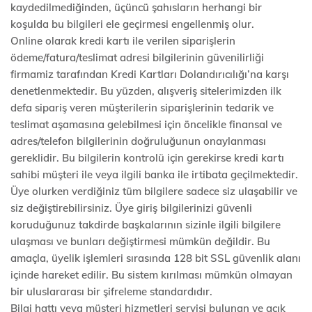
kaydedilmediğinden, üçüncü şahısların herhangi bir
koşulda bu bilgileri ele geçirmesi engellenmiş olur.
Online olarak kredi kartı ile verilen siparişlerin
ödeme/fatura/teslimat adresi bilgilerinin güvenilirliği
firmamiz tarafından Kredi Kartları Dolandırıcılığı’na karşı
denetlenmektedir. Bu yüzden, alışveriş sitelerimizden ilk
defa sipariş veren müşterilerin siparişlerinin tedarik ve
teslimat aşamasına gelebilmesi için öncelikle finansal ve
adres/telefon bilgilerinin doğruluğunun onaylanması
gereklidir. Bu bilgilerin kontrolü için gerekirse kredi kartı
sahibi müşteri ile veya ilgili banka ile irtibata geçilmektedir.
Üye olurken verdiğiniz tüm bilgilere sadece siz ulaşabilir ve
siz değiştirebilirsiniz. Üye giriş bilgilerinizi güvenli
koruduğunuz takdirde başkalarının sizinle ilgili bilgilere
ulaşması ve bunları değiştirmesi mümkün değildir. Bu
amaçla, üyelik işlemleri sırasında 128 bit SSL güvenlik alanı
içinde hareket edilir. Bu sistem kırılması mümkün olmayan
bir uluslararası bir şifreleme standardıdır.
Bilgi hattı veya müşteri hizmetleri servisi bulunan ve açık