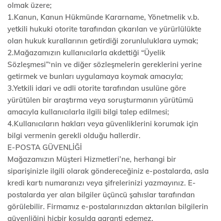
olmak üzere;
1.Kanun, Kanun Hükmünde Kararname, Yönetmelik v.b.
yetkili hukuki otorite tarafından çıkarılan ve yürürlülükte
olan hukuk kurallarının getirdiği zorunluluklara uymak;
2.Mağazamızın kullanıcılarla akdettiği “Üyelik
Sözleşmesi”‘nin ve diğer sözleşmelerin gereklerini yerine
getirmek ve bunları uygulamaya koymak amacıyla;
3.Yetkili idari ve adli otorite tarafından usulüne göre
yürütülen bir araştırma veya soruşturmanın yürütümü
amacıyla kullanıcılarla ilgili bilgi talep edilmesi;
4.Kullanıcıların hakları veya güvenliklerini korumak için
bilgi vermenin gerekli olduğu hallerdir.
E-POSTA GÜVENLİĞİ
Mağazamızın Müşteri Hizmetleri’ne, herhangi bir
siparişinizle ilgili olarak göndereceğiniz e-postalarda, asla
kredi kartı numaranızı veya şifrelerinizi yazmayınız. E-
postalarda yer alan bilgiler üçüncü şahıslar tarafından
görülebilir. Firmamız e-postalarınızdan aktarılan bilgilerin
güvenliğini hiçbir koşulda garanti edemez.